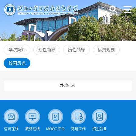
学院简介
现任领导
历任领导
远景规划
校园风光
共0条
0/0
信访在线
教务在线
MOOC平台
党建工作
招生就业